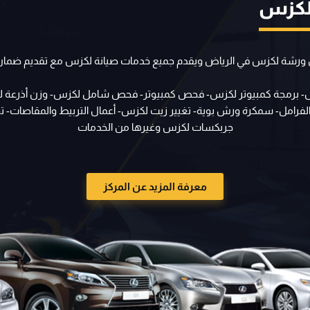
لكزس
 ورشة لكزس في الرياض ويقدم جميع خدمات صيانة لكزس مع تقديم ضمان 
زس- برمجة كمبيوتر لكزس- فحص كمبيوتر- فحص شامل لكزس- وزن أذرعة 
والفرامل- سمكرة ورش بوية- تغيير زيت لكزس- أعمال التربيط والمقاصات
جربكسات لكزس وغيرها من الخدمات
معرفة المزيد عن المركز