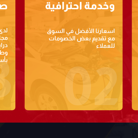
وخدمة احترافية
صي
لدى
اسعارنا الأفضل في السوق
مجا
مع تقديم بعض الخصومات
درا
للعملاء
وطر
3
بأس
02