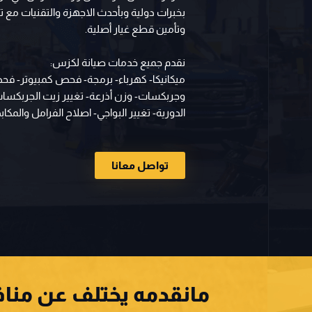
بخبرات دولية وبأحدث الاجهزة والتقنيات مع 
وتأمين قطع غيار أصلية.
نقدم جميع خدمات صيانة لكزس:
ميكانيكا- كهرباء- برمجة- فحص كمبيوتر- 
وجربكسات- وزن أذرعة- تغيير زيت الجربكسات
الدورية- تغيير البواجي- اصلاح الفرامل والمك
تواصل معانا
مانقدمه يختلف عن منافس