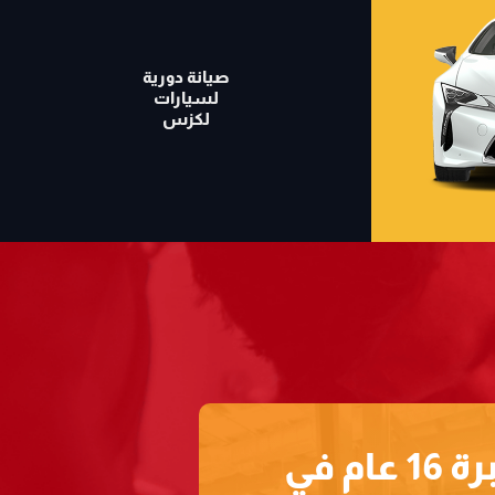
صيانة دورية
لسيارات
لكزس
خبرة 16 عام في