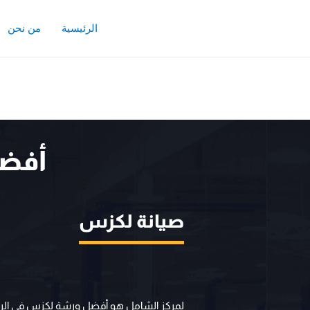
خطي
لى
الرئيسية
من نحن
لمحتوى
أفضل
صيانة لكزس
لمركز الشامل هو أفضل ورشة لكزس في الر