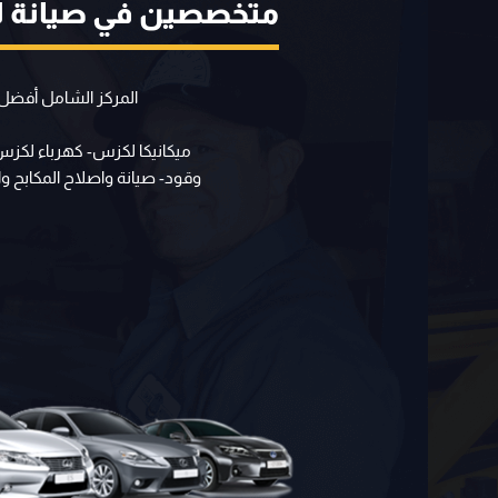
متخصصين في صيانة 
المركز الشامل أفضل
ميكانيكا لكزس- كهرباء لك
وقود- صيانة واصلاح المكابح 